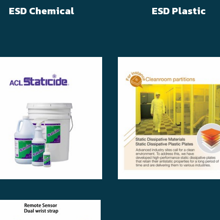
ESD Chemical
ESD Plastic