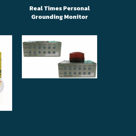
Real Times Personal
Grounding Monitor