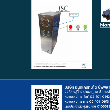
Mon
บริษัท อินทิเกรทเต็ด ซัพพล
22/7 หมู่ที่ 18 ตำบลคูคต อำเภอล
หมายเลขโทรศัพท์ 02-101-091
หมายเลขโทรสาร 02-101-0913
เลขประจำตัวผู้เสียภาษี 01055