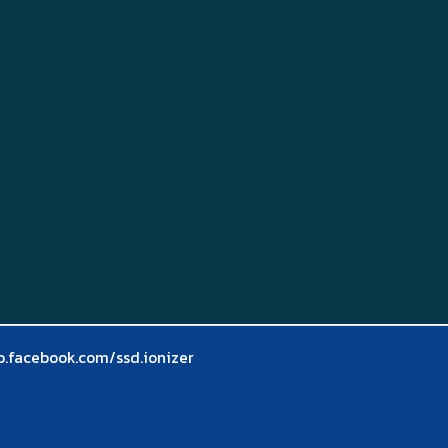
b.facebook.com/ssd.ionizer