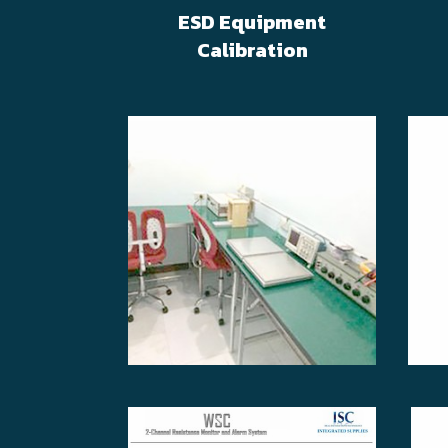
ESD Equipment
Calibration