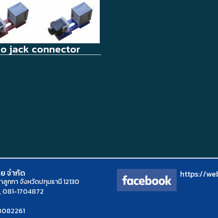
o jack connector
าย จำกัด
https://we
ำลูกกา จังหวัดปทุมธานี 12130
2, 081-1704872
38082261