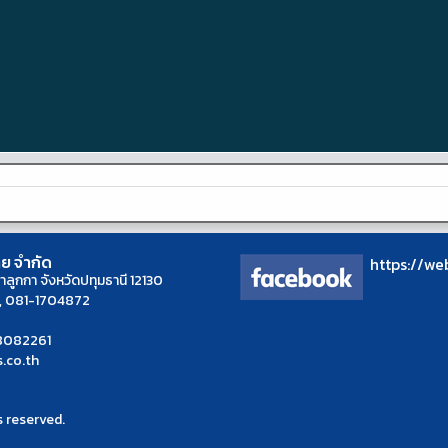
าย จำกัด
https://we
ำลูกกา จังหวัดปทุมธานี 12130
2, 081-1704872
38082261
s.co.th
s reserved.