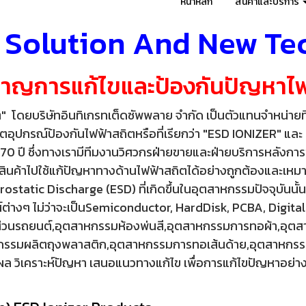
หน้าหลัก
สินค้าและบริการ
 Solution And New Te
ยวชาญการแก้ไขและป้องกัน
ปัญหาไฟ
" โดยบริษัทอินทิเกรทเต็ดซัพพลาย จำกัด เป็นตัวแทนจำหน่ายที
อุปกรณ์ป้องกันไฟฟ้าสถิตหรือที่เรียกว่า "ESD IONIZER" และ "
า 70 ปี ซึ่งทางเรามีทีมงานวิศวกรฝ่ายขายและฝ่ายบริการหลังกา
นำสินค้าไปใช้แก้ปัญหาทางด้านไฟฟ้าสถิตได้อย่างถูกต้องและ
rostatic Discharge (ESD) ที่เกิดขึ้นในอุตสาหกรรมปัจจุบัน
์ต่างๆ ไม่ว่าจะเป็นSemiconductor, HardDisk, PCBA, Digita
้นส่วนรถยนต์,อุตสาหกรรมห้องพ่นสี,อุตสาหกรรมการทอผ้า,อุต
าหกรรมผลิตถุงพลาสติก,อุตสาหกรรมการทอเส้นด้าย,อุตสาหกรร
ิเคราะห์ปัญหา เสนอแนวทางแก้ไข เพื่อการแก้ไขปัญหาอย่างดี