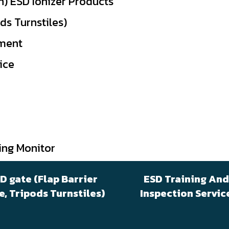
n) ESD Ionizer Products
ods Turnstiles)
pment
ice
ing Monitor
D gate (Flap Barrier
ESD Training And
e, Tripods Turnstiles)
Inspection Servic